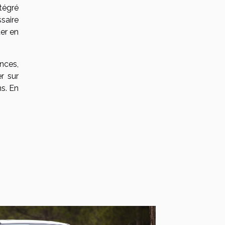
tégré
saire
ter en
nces,
er sur
s. En