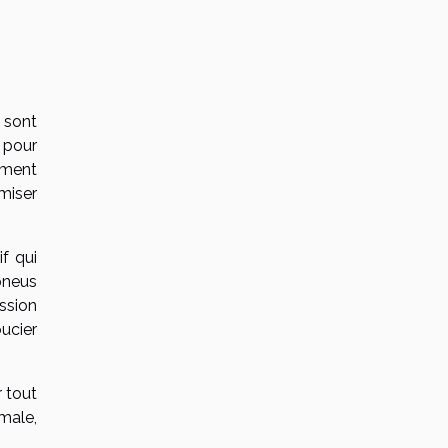
 sont
 pour
ement
miser
f qui
 pneus
ssion
ucier
 tout
male,