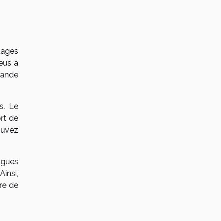
tages
eus à
rande
s. Le
ort de
ouvez
ogues
Ainsi,
re de