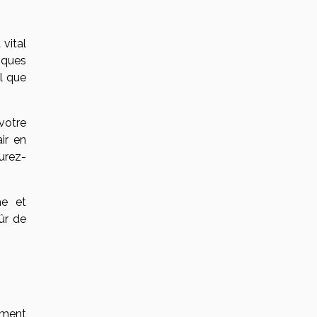
vital
iques
l que
votre
ir en
urez-
he et
ûr de
ement