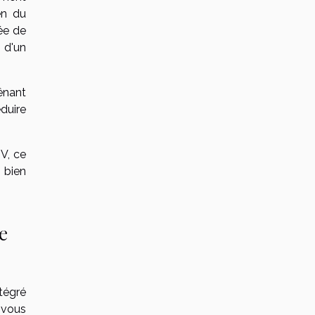
en du
ée de
 d'un
gênant
éduire
V, ce
 bien
e
tégré
 vous