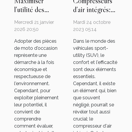
Compresseurs
Maximiser
d'air intégrés:
l'utilité des
un must pour
pièces de moto
Mardi 24 octobre
Mercredi 21 janvier
votre SUV?
d'occasion
2023 05:14
2026 20:50
Dans le monde des
Adopter des pièces
véhicules sport-
de moto d'occasion
utility (SUV), le
représente une
confort et l'efficacité
démarche à la fois
sont deux éléments
économique et
essentiels.
respectueuse de
Cependant, il existe
l'environnement.
un élément qui, bien
Cependant, pour
que souvent
exploiter pleinement
négligé, pourrait se
leur potentiel, il
révéler tout aussi
convient de
crucial: le
comprendre
compresseur d'air
comment évaluer,