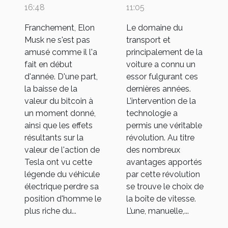
cynisme du
quelle boîte de
16:48
11:05
gouvernement
vitesse se fier ?
Franchement, Elon
Le domaine du
chinois
Musk ne s'est pas
transport et
amusé comme il l'a
principalement de la
fait en début
voiture a connu un
d'année. D'une part,
essor fulgurant ces
la baisse de la
dernières années.
valeur du bitcoin à
L’intervention de la
un moment donné,
technologie a
ainsi que les effets
permis une véritable
résultants sur la
révolution. Au titre
valeur de l'action de
des nombreux
Tesla ont vu cette
avantages apportés
légende du véhicule
par cette révolution
électrique perdre sa
se trouve le choix de
position d'homme le
la boîte de vitesse.
plus riche du...
L’une, manuelle,...