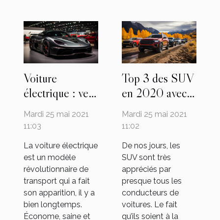
Voiture
Top 3 des SUV
électrique : vers
en 2020 avec
une conquête
un rapport
Mardi 25 mai 2021
Mardi 25 mai 2021
entière du
qualité-prix
11:03
11:02
marché de
La voiture électrique
De nos jours, les
l’automobile
est un modèle
SUV sont très
révolutionnaire de
appréciés par
transport qui a fait
presque tous les
son apparition, il y a
conducteurs de
bien longtemps.
voitures. Le fait
Économe, saine et
qu’ils soient à la