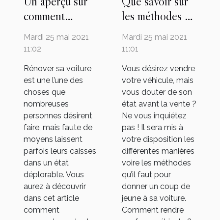
Un aperçu sur
Que savoir sur
comment
les méthodes de
rénover son
réparation des
Mardi 25 mai 2021
Mardi 25 mai 2021
véhicule
voitures ?
11:02
11:01
Rénover sa voiture
Vous désirez vendre
est une l’une des
votre véhicule, mais
choses que
vous douter de son
nombreuses
état avant la vente ?
personnes désirent
Ne vous inquiétez
faire, mais faute de
pas ! Il sera mis à
moyens laissent
votre disposition les
parfois leurs caisses
différentes manières
dans un état
voire les méthodes
déplorable. Vous
qu’il faut pour
aurez à découvrir
donner un coup de
dans cet article
jeune à sa voiture.
comment
Comment rendre