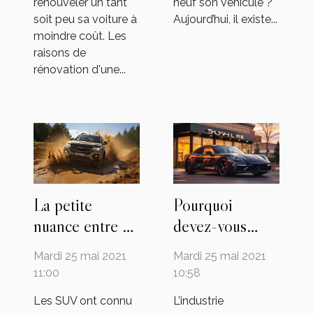
renouveler un tant
neuf son véhicule ?
soit peu sa voiture à
Aujourd’hui, il existe...
moindre coût. Les
raisons de
rénovation d'une...
La petite
Pourquoi
nuance entre un
devez-vous
SUV et un 4*4
passer aux
Mardi 25 mai 2021
Mardi 25 mai 2021
ordinaire
véhicules
11:00
10:58
électriques ?
Les SUV ont connu
L’industrie