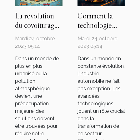
La révolution
Comment la
du covoiturage:
technologie
une solution
change la face
Mardi 24 octobre
Mardi 24 octobre
urbaine?
de l'industrie
2023 05:14
2023 05:14
automobile
Dans un monde de
Dans un monde en
plus en plus
constante évolution,
urbanisé où la
l'industrie
pollution
automobile ne fait
atmosphérique
pas exception. Les
devient une
avancées
préoccupation
technologiques
majeure, des
jouent un rôle crucial
solutions doivent
dans la
être trouvées pour
transformation de
réduire notre
ce secteur.