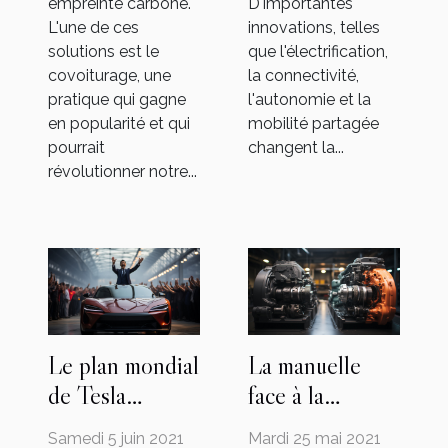
empreinte carbone.
D'importantes
L'une de ces
innovations, telles
solutions est le
que l'électrification,
covoiturage, une
la connectivité,
pratique qui gagne
l'autonomie et la
en popularité et qui
mobilité partagée
pourrait
changent la...
révolutionner notre...
Le plan mondial
La manuelle
de Tesla
face à la
menacé par le
mécanique : à
Samedi 5 juin 2021
Mardi 25 mai 2021