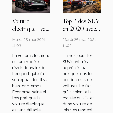
Voiture
Top 3 des SUV
électrique : vers
en 2020 avec
une conquête
un rapport
Mardi 25 mai 2021
Mardi 25 mai 2021
entière du
qualité-prix
11:03
11:02
marché de
La voiture électrique
De nos jours, les
l’automobile
est un modèle
SUV sont très
révolutionnaire de
appréciés par
transport qui a fait
presque tous les
son apparition, il y a
conducteurs de
bien longtemps.
voitures. Le fait
Économe, saine et
qu’ils soient à la
très pratique, la
croisée du 4*4 et
voiture électrique
d’une voiture de
est un véritable
loisir les rendent