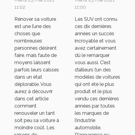
véhicule
ordinaire
11:02
11:00
Rénover sa voiture
Les SUV ont connu
est une l’une des
ces dix dernières
choses que
années un succès
nombreuses
incroyable et vous
personnes désirent
avez certainement
faire, mais faute de
dû le remarquer
moyens laissent
vous aussi. C’est
parfois leurs caisses
d’ailleurs l’un des
dans un état
modèles de voitures
déplorable. Vous
qui ont été le plus
aurez à découvrir
produit et le plus
dans cet article
vendu ces dernières
comment
années par toutes
renouveler un tant
les marques de
soit peu sa voiture à
l’industrie
moindre coût. Les
automobile.
raisons de
D’apparence ou...