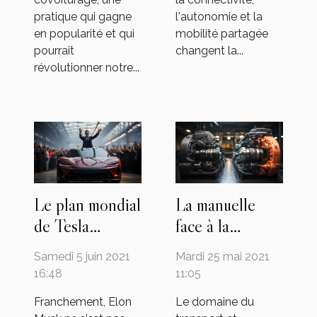
pratique qui gagne
l'autonomie et la
en popularité et qui
mobilité partagée
pourrait
changent la...
révolutionner notre...
Le plan mondial
La manuelle
de Tesla
face à la
menacé par le
mécanique : à
Samedi 5 juin 2021
Mardi 25 mai 2021
cynisme du
quelle boîte de
16:48
11:05
gouvernement
vitesse se fier ?
Franchement, Elon
Le domaine du
chinois