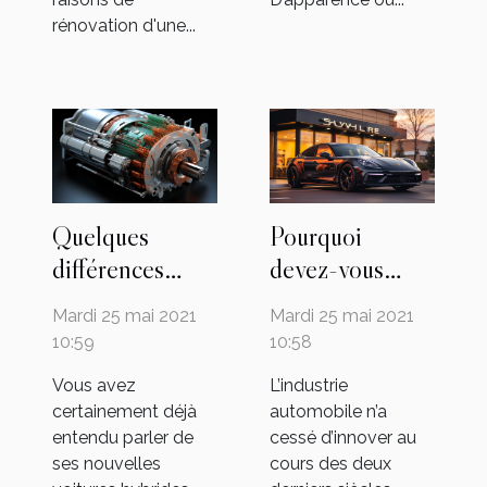
rénovation d'une...
Quelques
Pourquoi
différences
devez-vous
spécifiques
passer aux
Mardi 25 mai 2021
Mardi 25 mai 2021
entre les
véhicules
10:59
10:58
moteurs
électriques ?
Vous avez
L’industrie
hybrides et les
certainement déjà
automobile n’a
moteurs
entendu parler de
cessé d’innover au
électriques
ses nouvelles
cours des deux