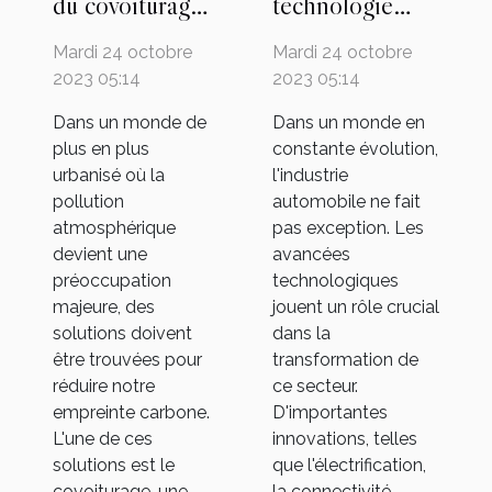
du covoiturage:
technologie
une solution
change la face
Mardi 24 octobre
Mardi 24 octobre
urbaine?
de l'industrie
2023 05:14
2023 05:14
automobile
Dans un monde de
Dans un monde en
plus en plus
constante évolution,
urbanisé où la
l'industrie
pollution
automobile ne fait
atmosphérique
pas exception. Les
devient une
avancées
préoccupation
technologiques
majeure, des
jouent un rôle crucial
solutions doivent
dans la
être trouvées pour
transformation de
réduire notre
ce secteur.
empreinte carbone.
D'importantes
L'une de ces
innovations, telles
solutions est le
que l'électrification,
covoiturage, une
la connectivité,