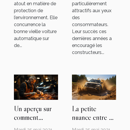
atout en matière de
particulièrement
protection de
attractifs aux yeux
l’environnement. Elle
des
concurrence la
consommateurs.
bonne vieille voiture
Leur succès ces
automatique sur
dernières années a
de...
encouragé les
constructeurs...
Un aperçu sur
La petite
comment
nuance entre un
rénover son
SUV et un 4*4
Mardi 25 mai 2021
Mardi 25 mai 2021