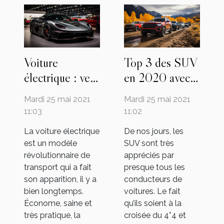
Voiture
Top 3 des SUV
électrique : vers
en 2020 avec
une conquête
un rapport
Mardi 25 mai 2021
Mardi 25 mai 2021
entière du
qualité-prix
11:03
11:02
marché de
La voiture électrique
De nos jours, les
l’automobile
est un modèle
SUV sont très
révolutionnaire de
appréciés par
transport qui a fait
presque tous les
son apparition, il y a
conducteurs de
bien longtemps.
voitures. Le fait
Économe, saine et
qu’ils soient à la
très pratique, la
croisée du 4*4 et