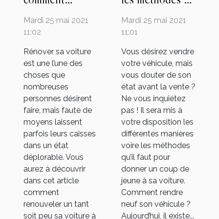
rénover son
réparation des
Mardi 25 mai 2021
Mardi 25 mai 2021
véhicule
voitures ?
11:02
11:01
Rénover sa voiture
Vous désirez vendre
est une l’une des
votre véhicule, mais
choses que
vous douter de son
nombreuses
état avant la vente ?
personnes désirent
Ne vous inquiétez
faire, mais faute de
pas ! Il sera mis à
moyens laissent
votre disposition les
parfois leurs caisses
différentes manières
dans un état
voire les méthodes
déplorable. Vous
qu’il faut pour
aurez à découvrir
donner un coup de
dans cet article
jeune à sa voiture.
comment
Comment rendre
renouveler un tant
neuf son véhicule ?
soit peu sa voiture à
Aujourd’hui, il existe...