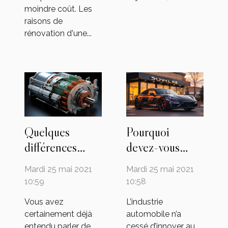
moindre coût. Les
raisons de
rénovation d'une...
Quelques
Pourquoi
différences
devez-vous
spécifiques
passer aux
Mardi 25 mai 2021
Mardi 25 mai 2021
entre les
véhicules
10:59
10:58
moteurs
électriques ?
Vous avez
L’industrie
hybrides et les
certainement déjà
automobile n’a
moteurs
entendu parler de
cessé d’innover au