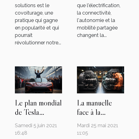
solutions est le
que l'électrification,
covoiturage, une
la connectivité,
pratique qui gagne
l'autonomie et la
en popularité et qui
mobilité partagée
pourrait
changent la...
révolutionner notre...
Le plan mondial
La manuelle
de Tesla
face à la
menacé par le
mécanique : à
Samedi 5 juin 2021
Mardi 25 mai 2021
cynisme du
quelle boîte de
16:48
11:05