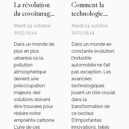
La révolution
Comment la
du covoiturage:
technologie
une solution
change la face
Mardi 24 octobre
Mardi 24 octobre
urbaine?
de l'industrie
2023 05:14
2023 05:14
automobile
Dans un monde de
Dans un monde en
plus en plus
constante évolution,
urbanisé où la
l'industrie
pollution
automobile ne fait
atmosphérique
pas exception. Les
devient une
avancées
préoccupation
technologiques
majeure, des
jouent un rôle crucial
solutions doivent
dans la
être trouvées pour
transformation de
réduire notre
ce secteur.
empreinte carbone.
D'importantes
L'une de ces
innovations, telles